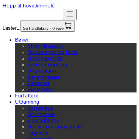
Hopp til hovedinnhold
Laster...
Se handlekurv - 0 vare
Bøker
Skjønnlitteratur
Dokumentar og fakta
Hobby og fritid
Barn og ungdom
Ung voksen
Serieromaner
Fagbøker
Skolebøker
Forfattere
Utdanning
Barnehage
Grunnskole
Videregående
Norsk som andrespråk
Fagskole