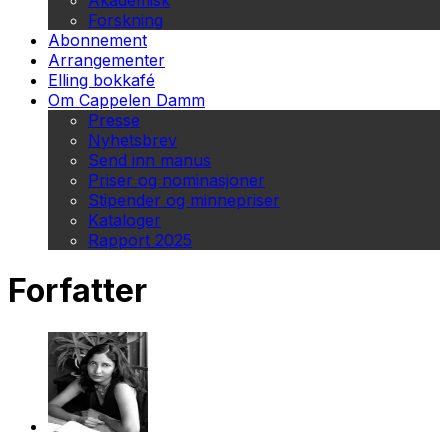
Akademisk
Forskning
Abonnement
Arrangementer
Elling bokkafé
Om Cappelen Damm
Presse
Nyhetsbrev
Send inn manus
Priser og nominasjoner
Stipender og minnepriser
Kataloger
Rapport 2025
Forfatter