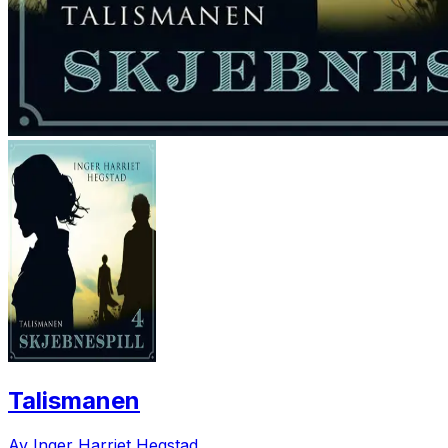
Talismanen
Av Inger Harriet Hegstad