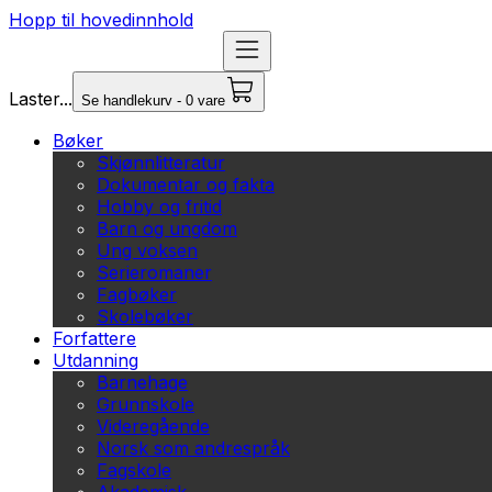
Hopp til hovedinnhold
Laster...
Se handlekurv - 0 vare
Bøker
Skjønnlitteratur
Dokumentar og fakta
Hobby og fritid
Barn og ungdom
Ung voksen
Serieromaner
Fagbøker
Skolebøker
Forfattere
Utdanning
Barnehage
Grunnskole
Videregående
Norsk som andrespråk
Fagskole