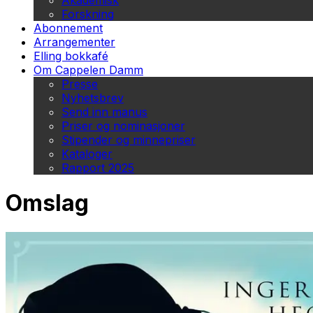
Akademisk
Forskning
Abonnement
Arrangementer
Elling bokkafé
Om Cappelen Damm
Presse
Nyhetsbrev
Send inn manus
Priser og nominasjoner
Stipender og minnepriser
Kataloger
Rapport 2025
Omslag