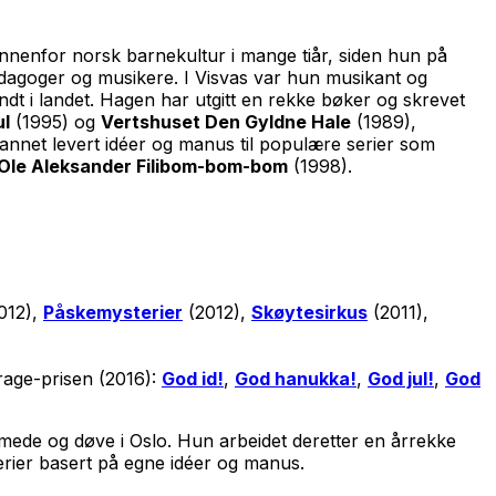
 innenfor norsk barnekultur i mange tiår, siden hun på
edagoger og musikere. I Visvas var hun musikant og
dt i landet. Hagen har utgitt en rekke bøker og skrevet
ul
(1995) og
Vertshuset Den Gyldne Hale
(1989),
annet levert idéer og manus til populære serier som
Ole Aleksander Filibom-bom-bom
(1998).
012),
Påskemysterier
(2012),
Skøytesirkus
(2011),
Brage-prisen (2016):
God id!
,
God hanukka!
,
God jul!
,
God
ede og døve i Oslo. Hun arbeidet deretter en årrekke
rier basert på egne idéer og manus.