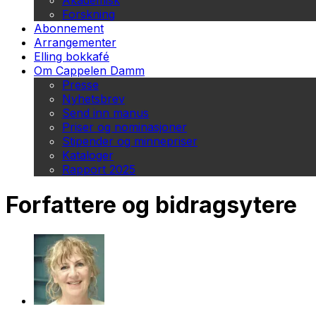
Akademisk
Forskning
Abonnement
Arrangementer
Elling bokkafé
Om Cappelen Damm
Presse
Nyhetsbrev
Send inn manus
Priser og nominasjoner
Stipender og minnepriser
Kataloger
Rapport 2025
Forfattere og bidragsytere