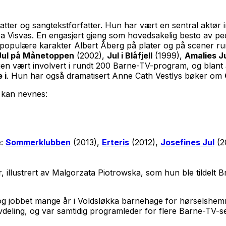
fatter og sangtekstforfatter. Hun har vært en sentral aktør
ppa Visvas. En engasjert gjeng som hovedsakelig besto av p
s populære karakter Albert Åberg på plater og på scener run
Jul på Månetoppen
(2002),
Jul i Blåfjell
(1999),
Amalies J
en vært involvert i rundt 200 Barne-TV-program, og blant 
 i
. Hun har også dramatisert Anne Cath Vestlys bøker om
 kan nevnes:
e:
Sommerklubben
(2013),
Erteris
(2012),
Josefines Jul
(2
 illustrert av Malgorzata Piotrowska, som hun ble tildelt 
g jobbet mange år i Voldsløkka barnehage for hørselshemm
ing, og var samtidig programleder for flere Barne-TV-se