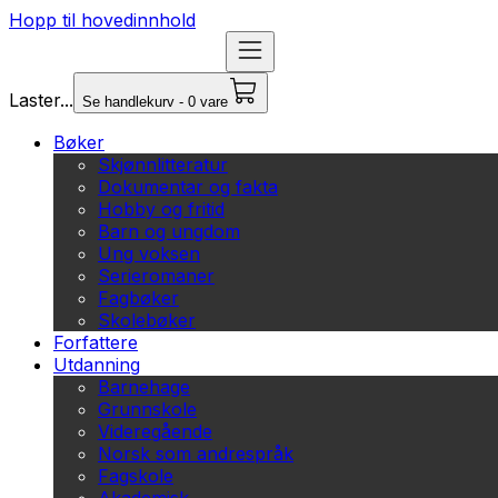
Hopp til hovedinnhold
Laster...
Se handlekurv - 0 vare
Bøker
Skjønnlitteratur
Dokumentar og fakta
Hobby og fritid
Barn og ungdom
Ung voksen
Serieromaner
Fagbøker
Skolebøker
Forfattere
Utdanning
Barnehage
Grunnskole
Videregående
Norsk som andrespråk
Fagskole