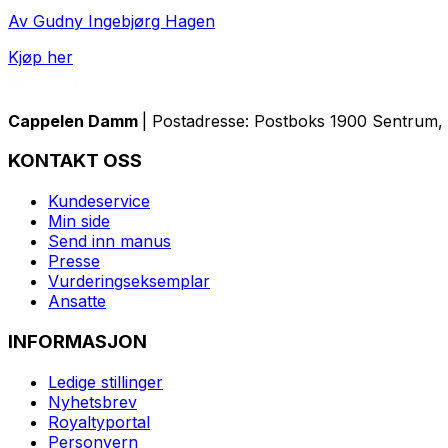
Av Gudny Ingebjørg Hagen
Kjøp her
Cappelen Damm
| Postadresse: Postboks 1900 Sentrum, 
KONTAKT OSS
Kundeservice
Min side
Send inn manus
Presse
Vurderingseksemplar
Ansatte
INFORMASJON
Ledige stillinger
Nyhetsbrev
Royaltyportal
Personvern