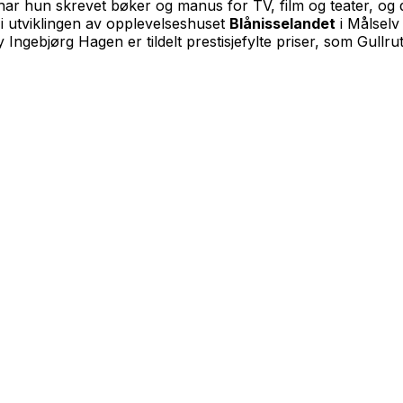
d, har hun skrevet bøker og manus for TV, film og teater, 
 i utviklingen av opplevelseshuset
Blånisselandet
i Målselv
Ingebjørg Hagen er tildelt prestisjefylte priser, som Gullru