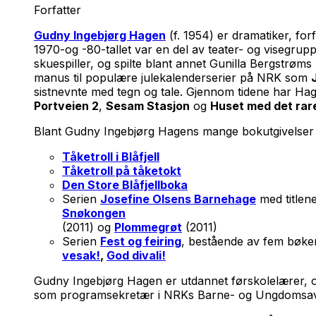
Forfatter
Gudny Ingebjørg Hagen
(f. 1954) er dramatiker, for
1970-og -80-tallet var en del av teater- og visegru
skuespiller, og spilte blant annet Gunilla Bergstrøm
manus til populære julekalenderserier på NRK som
sistnevnte med tegn og tale. Gjennom tidene har Hag
Portveien 2
,
Sesam Stasjon
og
Huset med det rare
Blant Gudny Ingebjørg Hagens mange bokutgivelser
Tåketroll i Blåfjell
Tåketroll på tåketokt
Den Store Blåfjellboka
Serien
Josefine Olsens Barnehage
med titlen
Snøkongen
(2011) og
Plommegrøt
(2011)
Serien
Fest og feiring
, bestående av fem bøker,
vesak!
,
God divali!
Gudny Ingebjørg Hagen er utdannet førskolelærer, o
som programsekretær i NRKs Barne- og Ungdomsavdel