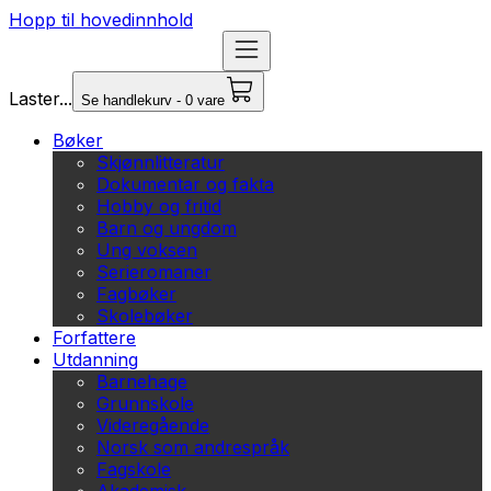
Hopp til hovedinnhold
Laster...
Se handlekurv - 0 vare
Bøker
Skjønnlitteratur
Dokumentar og fakta
Hobby og fritid
Barn og ungdom
Ung voksen
Serieromaner
Fagbøker
Skolebøker
Forfattere
Utdanning
Barnehage
Grunnskole
Videregående
Norsk som andrespråk
Fagskole