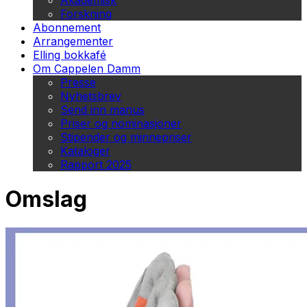
Akademisk
Forskning
Abonnement
Arrangementer
Elling bokkafé
Om Cappelen Damm
Presse
Nyhetsbrev
Send inn manus
Priser og nominasjoner
Stipender og minnepriser
Kataloger
Rapport 2025
Omslag