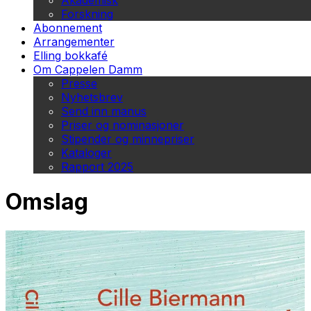
Akademisk
Forskning
Abonnement
Arrangementer
Elling bokkafé
Om Cappelen Damm
Presse
Nyhetsbrev
Send inn manus
Priser og nominasjoner
Stipender og minnepriser
Kataloger
Rapport 2025
Omslag