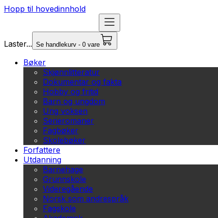
Hopp til hovedinnhold
Laster...
Se handlekurv - 0 vare
Bøker
Skjønnlitteratur
Dokumentar og fakta
Hobby og fritid
Barn og ungdom
Ung voksen
Serieromaner
Fagbøker
Skolebøker
Forfattere
Utdanning
Barnehage
Grunnskole
Videregående
Norsk som andrespråk
Fagskole