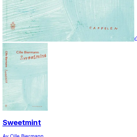
Sweetmint
Av Cille Biermann