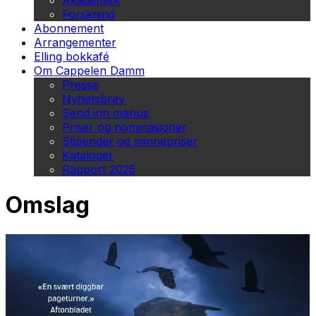
Akademisk
Forskning
Abonnement
Arrangementer
Elling bokkafé
Om Cappelen Damm
Presse
Nyhetsbrev
Send inn manus
Priser og nominasjoner
Stipender og minnepriser
Kataloger
Rapport 2025
Omslag