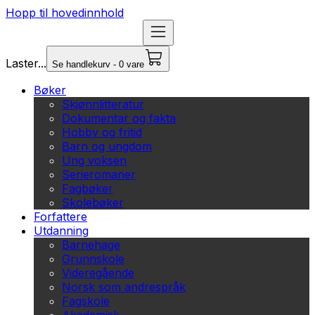
Hopp til hovedinnhold
Laster...
Se handlekurv - 0 vare
Bøker
Skjønnlitteratur
Dokumentar og fakta
Hobby og fritid
Barn og ungdom
Ung voksen
Serieromaner
Fagbøker
Skolebøker
Forfattere
Utdanning
Barnehage
Grunnskole
Videregående
Norsk som andrespråk
Fagskole