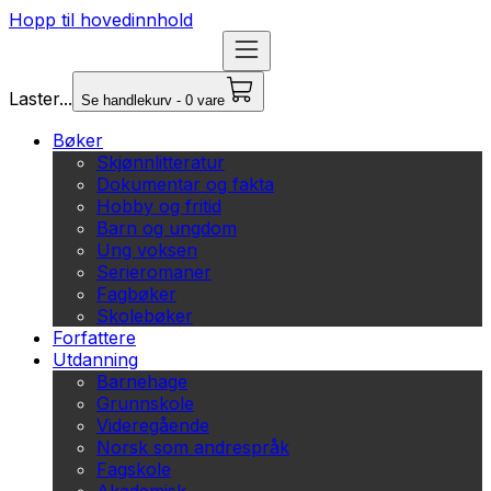
Hopp til hovedinnhold
Laster...
Se handlekurv - 0 vare
Bøker
Skjønnlitteratur
Dokumentar og fakta
Hobby og fritid
Barn og ungdom
Ung voksen
Serieromaner
Fagbøker
Skolebøker
Forfattere
Utdanning
Barnehage
Grunnskole
Videregående
Norsk som andrespråk
Fagskole