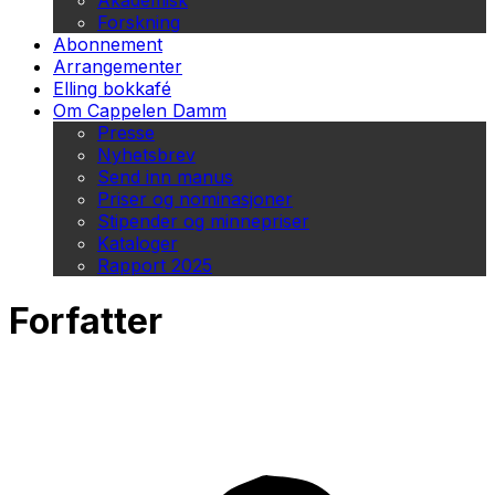
Akademisk
Forskning
Abonnement
Arrangementer
Elling bokkafé
Om Cappelen Damm
Presse
Nyhetsbrev
Send inn manus
Priser og nominasjoner
Stipender og minnepriser
Kataloger
Rapport 2025
Forfatter