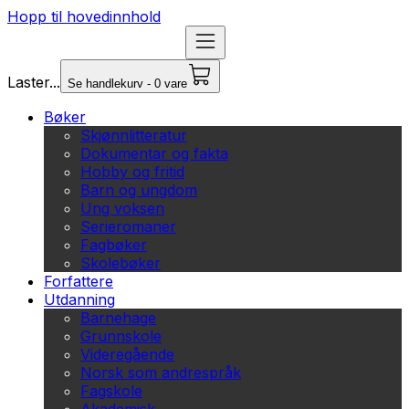
Hopp til hovedinnhold
Laster...
Se handlekurv - 0 vare
Bøker
Skjønnlitteratur
Dokumentar og fakta
Hobby og fritid
Barn og ungdom
Ung voksen
Serieromaner
Fagbøker
Skolebøker
Forfattere
Utdanning
Barnehage
Grunnskole
Videregående
Norsk som andrespråk
Fagskole