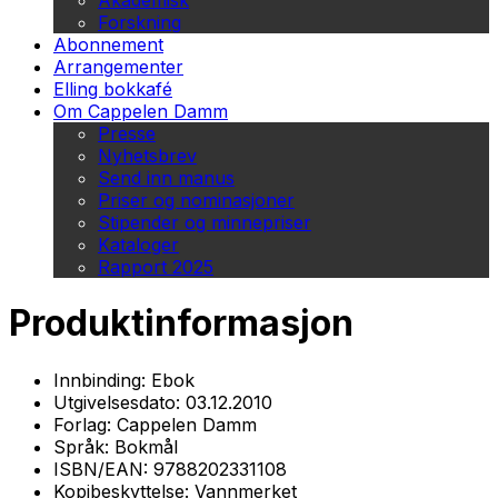
Akademisk
Forskning
Abonnement
Arrangementer
Elling bokkafé
Om Cappelen Damm
Presse
Nyhetsbrev
Send inn manus
Priser og nominasjoner
Stipender og minnepriser
Kataloger
Rapport 2025
Produktinformasjon
Innbinding:
Ebok
Utgivelsesdato:
03.12.2010
Forlag:
Cappelen Damm
Språk:
Bokmål
ISBN/EAN:
9788202331108
Kopibeskyttelse:
Vannmerket