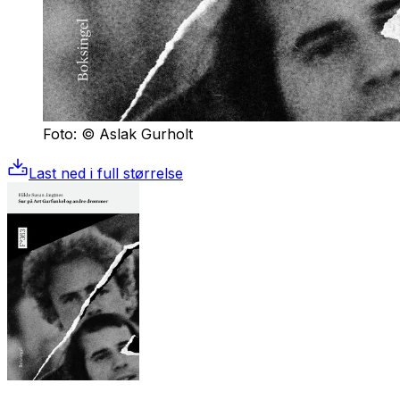
Foto: © Aslak Gurholt
Last ned i full størrelse