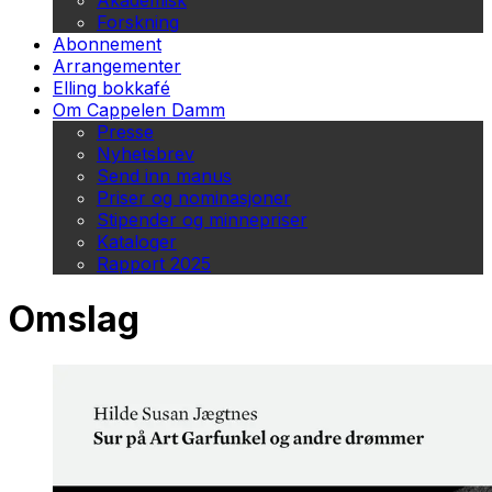
Akademisk
Forskning
Abonnement
Arrangementer
Elling bokkafé
Om Cappelen Damm
Presse
Nyhetsbrev
Send inn manus
Priser og nominasjoner
Stipender og minnepriser
Kataloger
Rapport 2025
Omslag