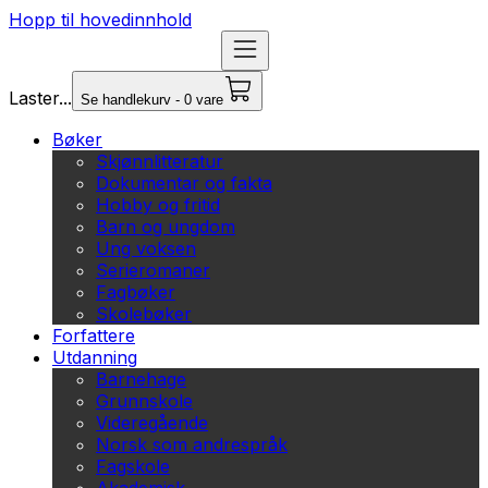
Hopp til hovedinnhold
Laster...
Se handlekurv - 0 vare
Bøker
Skjønnlitteratur
Dokumentar og fakta
Hobby og fritid
Barn og ungdom
Ung voksen
Serieromaner
Fagbøker
Skolebøker
Forfattere
Utdanning
Barnehage
Grunnskole
Videregående
Norsk som andrespråk
Fagskole