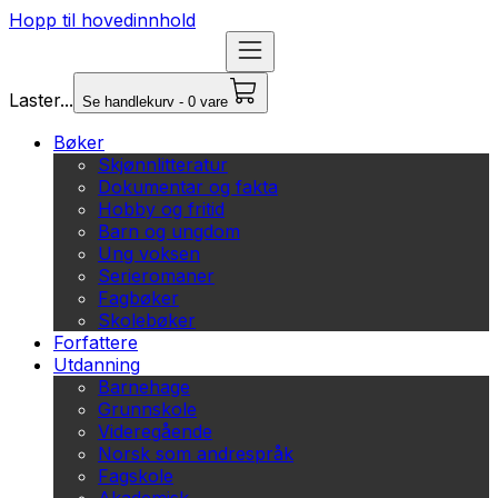
Hopp til hovedinnhold
Laster...
Se handlekurv - 0 vare
Bøker
Skjønnlitteratur
Dokumentar og fakta
Hobby og fritid
Barn og ungdom
Ung voksen
Serieromaner
Fagbøker
Skolebøker
Forfattere
Utdanning
Barnehage
Grunnskole
Videregående
Norsk som andrespråk
Fagskole