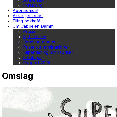
Akademisk
Forskning
Abonnement
Arrangementer
Elling bokkafé
Om Cappelen Damm
Presse
Nyhetsbrev
Send inn manus
Priser og nominasjoner
Stipender og minnepriser
Kataloger
Rapport 2025
Omslag