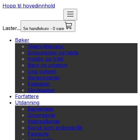
Hopp til hovedinnhold
Laster...
Se handlekurv - 0 vare
Bøker
Skjønnlitteratur
Dokumentar og fakta
Hobby og fritid
Barn og ungdom
Ung voksen
Serieromaner
Fagbøker
Skolebøker
Forfattere
Utdanning
Barnehage
Grunnskole
Videregående
Norsk som andrespråk
Fagskole