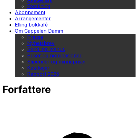
Akademisk
Forskning
Abonnement
Arrangementer
Elling bokkafé
Om Cappelen Damm
Presse
Nyhetsbrev
Send inn manus
Priser og nominasjoner
Stipender og minnepriser
Kataloger
Rapport 2025
Forfattere