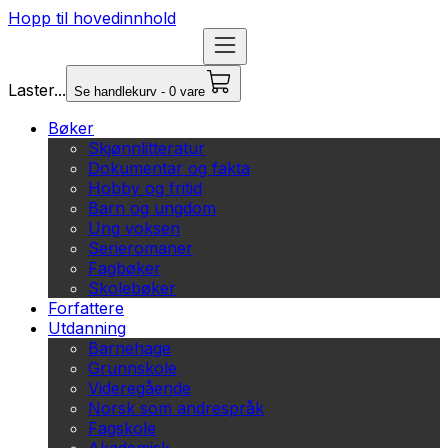
Hopp til hovedinnhold
Laster...
Se handlekurv - 0 vare
Bøker
Skjønnlitteratur
Dokumentar og fakta
Hobby og fritid
Barn og ungdom
Ung voksen
Serieromaner
Fagbøker
Skolebøker
Forfattere
Utdanning
Barnehage
Grunnskole
Videregående
Norsk som andrespråk
Fagskole