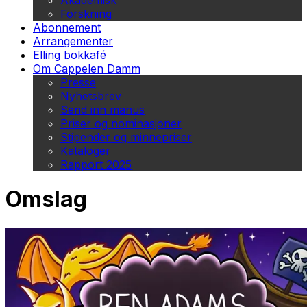
Akademisk
Forskning
Abonnement
Arrangementer
Elling bokkafé
Om Cappelen Damm
Presse
Nyhetsbrev
Send inn manus
Priser og nominasjoner
Stipender og minnepriser
Kataloger
Rapport 2025
Omslag