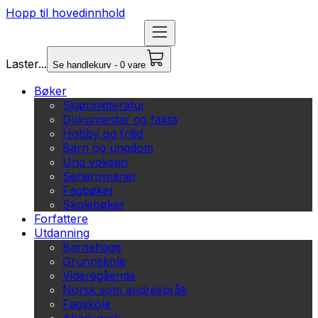
Hopp til hovedinnhold
Laster...
Se handlekurv - 0 vare
Bøker
Skjønnlitteratur
Dokumentar og fakta
Hobby og fritid
Barn og ungdom
Ung voksen
Serieromaner
Fagbøker
Skolebøker
Forfattere
Utdanning
Barnehage
Grunnskole
Videregående
Norsk som andrespråk
Fagskole