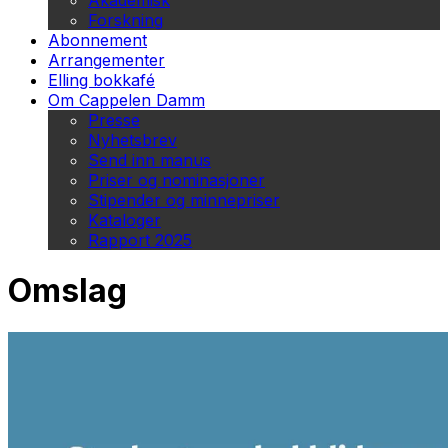
Akademisk
Forskning
Abonnement
Arrangementer
Elling bokkafé
Om Cappelen Damm
Presse
Nyhetsbrev
Send inn manus
Priser og nominasjoner
Stipender og minnepriser
Kataloger
Rapport 2025
Omslag