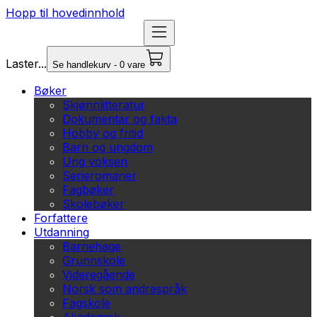
Hopp til hovedinnhold
Laster...
Se handlekurv - 0 vare
Bøker
Skjønnlitteratur
Dokumentar og fakta
Hobby og fritid
Barn og ungdom
Ung voksen
Serieromaner
Fagbøker
Skolebøker
Forfattere
Utdanning
Barnehage
Grunnskole
Videregående
Norsk som andrespråk
Fagskole