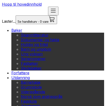
Hopp til hovedinnhold
Laster...
Se handlekurv - 0 vare
Bøker
Skjønnlitteratur
Dokumentar og fakta
Hobby og fritid
Barn og ungdom
Ung voksen
Serieromaner
Fagbøker
Skolebøker
Forfattere
Utdanning
Barnehage
Grunnskole
Videregående
Norsk som andrespråk
Fagskole