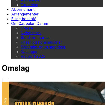
Akademisk
Forskning
Abonnement
Arrangementer
Elling bokkafé
Om Cappelen Damm
Presse
Nyhetsbrev
Send inn manus
Priser og nominasjoner
Stipender og minnepriser
Kataloger
Rapport 2025
Omslag