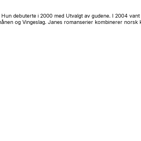
d. Hun debuterte i 2000 med
Utvalgt av gudene
. I 2004 va
månen
og
Vingeslag
. Janes romanserier kombinerer norsk 