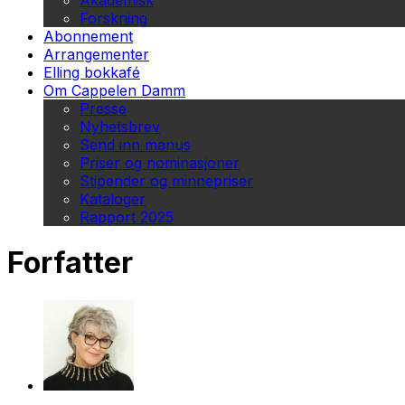
Akademisk
Forskning
Abonnement
Arrangementer
Elling bokkafé
Om Cappelen Damm
Presse
Nyhetsbrev
Send inn manus
Priser og nominasjoner
Stipender og minnepriser
Kataloger
Rapport 2025
Forfatter