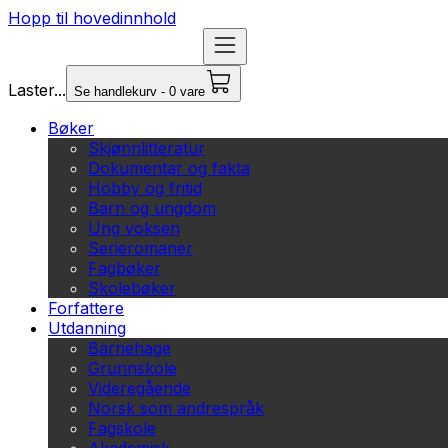
Hopp til hovedinnhold
Laster...
Se handlekurv - 0 vare
Bøker
Skjønnlitteratur
Dokumentar og fakta
Hobby og fritid
Barn og ungdom
Ung voksen
Serieromaner
Fagbøker
Skolebøker
Forfattere
Utdanning
Barnehage
Grunnskole
Videregående
Norsk som andrespråk
Fagskole