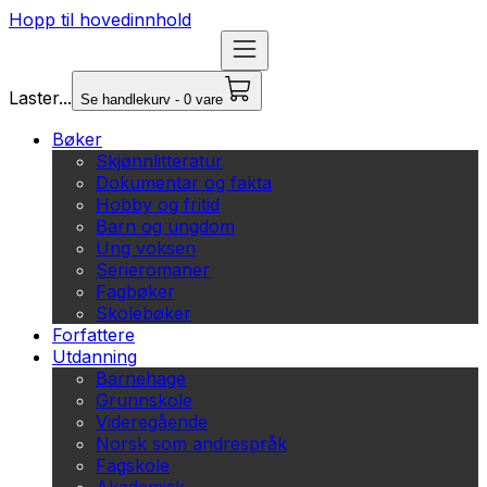
Hopp til hovedinnhold
Laster...
Se handlekurv - 0 vare
Bøker
Skjønnlitteratur
Dokumentar og fakta
Hobby og fritid
Barn og ungdom
Ung voksen
Serieromaner
Fagbøker
Skolebøker
Forfattere
Utdanning
Barnehage
Grunnskole
Videregående
Norsk som andrespråk
Fagskole