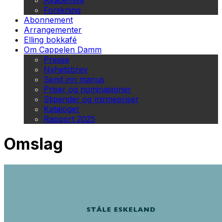
Akademisk
Forskning
Abonnement
Arrangementer
Elling bokkafé
Om Cappelen Damm
Presse
Nyhetsbrev
Send inn manus
Priser og nominasjoner
Stipender og minnepriser
Kataloger
Rapport 2025
Omslag