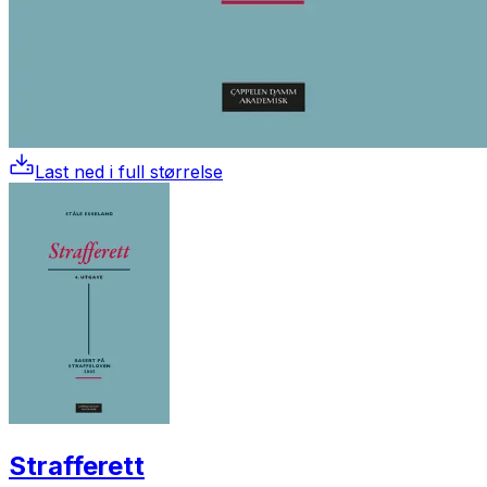
Last ned i full størrelse
Strafferett