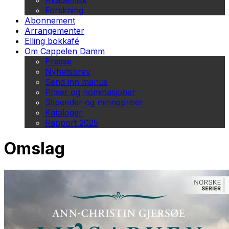
Akademisk
Forskning
Abonnement
Arrangementer
Elling bokkafé
Om Cappelen Damm
Presse
Nyhetsbrev
Send inn manus
Priser og nominasjoner
Stipender og minnepriser
Kataloger
Rapport 2025
Omslag