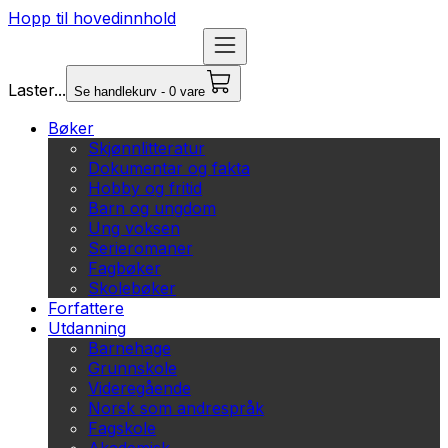
Hopp til hovedinnhold
Laster...
Se handlekurv - 0 vare
Bøker
Skjønnlitteratur
Dokumentar og fakta
Hobby og fritid
Barn og ungdom
Ung voksen
Serieromaner
Fagbøker
Skolebøker
Forfattere
Utdanning
Barnehage
Grunnskole
Videregående
Norsk som andrespråk
Fagskole