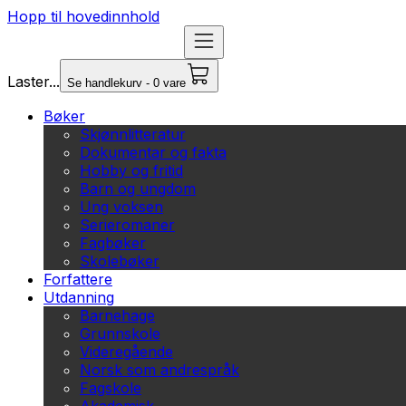
Hopp til hovedinnhold
Laster...
Se handlekurv - 0 vare
Bøker
Skjønnlitteratur
Dokumentar og fakta
Hobby og fritid
Barn og ungdom
Ung voksen
Serieromaner
Fagbøker
Skolebøker
Forfattere
Utdanning
Barnehage
Grunnskole
Videregående
Norsk som andrespråk
Fagskole