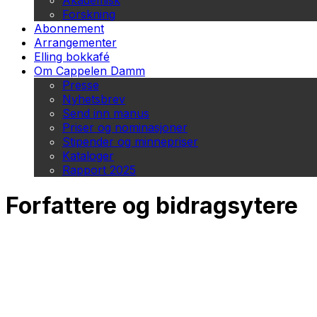
Akademisk
Forskning
Abonnement
Arrangementer
Elling bokkafé
Om Cappelen Damm
Presse
Nyhetsbrev
Send inn manus
Priser og nominasjoner
Stipender og minnepriser
Kataloger
Rapport 2025
Forfattere og bidragsytere