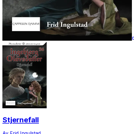
Stjernefall
Av Frid Ingulstad