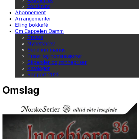
Akademisk
Forskning
Abonnement
Arrangementer
Elling bokkafé
Om Cappelen Damm
Presse
Nyhetsbrev
Send inn manus
Priser og nominasjoner
Stipender og minnepriser
Kataloger
Rapport 2025
Omslag