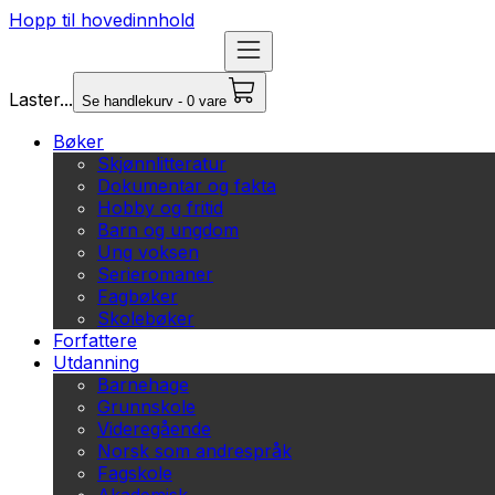
Hopp til hovedinnhold
Laster...
Se handlekurv - 0 vare
Bøker
Skjønnlitteratur
Dokumentar og fakta
Hobby og fritid
Barn og ungdom
Ung voksen
Serieromaner
Fagbøker
Skolebøker
Forfattere
Utdanning
Barnehage
Grunnskole
Videregående
Norsk som andrespråk
Fagskole