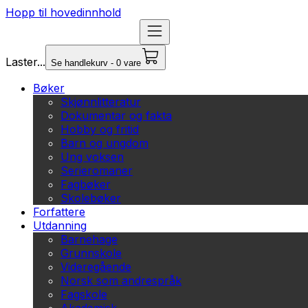
Hopp til hovedinnhold
Laster...
Se handlekurv - 0 vare
Bøker
Skjønnlitteratur
Dokumentar og fakta
Hobby og fritid
Barn og ungdom
Ung voksen
Serieromaner
Fagbøker
Skolebøker
Forfattere
Utdanning
Barnehage
Grunnskole
Videregående
Norsk som andrespråk
Fagskole