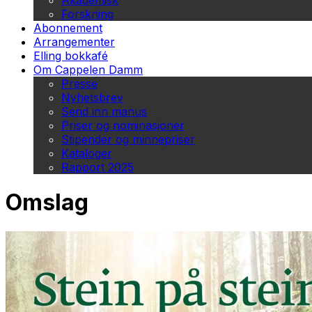
Akademisk
Forskning
Abonnement
Arrangementer
Elling bokkafé
Om Cappelen Damm
Presse
Nyhetsbrev
Send inn manus
Priser og nominasjoner
Stipender og minnepriser
Kataloger
Rapport 2025
Omslag