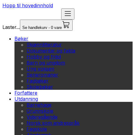
Hopp til hovedinnhold
Laster...
Se handlekurv - 0 vare
Bøker
Skjønnlitteratur
Dokumentar og fakta
Hobby og fritid
Barn og ungdom
Ung voksen
Serieromaner
Fagbøker
Skolebøker
Forfattere
Utdanning
Barnehage
Grunnskole
Videregående
Norsk som andrespråk
Fagskole