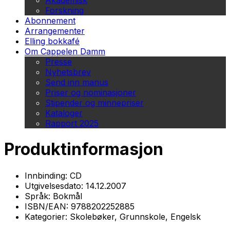
Akademisk
Forskning
Abonnement
Arrangementer
Elling bokkafé
Om Cappelen Damm
Presse
Nyhetsbrev
Send inn manus
Priser og nominasjoner
Stipender og minnepriser
Kataloger
Rapport 2025
Produktinformasjon
Innbinding:
CD
Utgivelsesdato:
14.12.2007
Språk:
Bokmål
ISBN/EAN:
9788202252885
Kategorier:
Skolebøker, Grunnskole, Engelsk