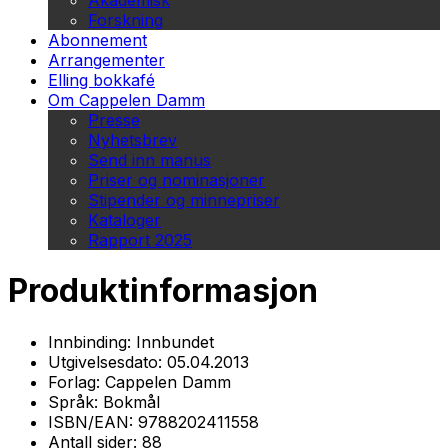
Akademisk
Forskning
Abonnement
Arrangementer
Elling bokkafé
Om Cappelen Damm
Presse
Nyhetsbrev
Send inn manus
Priser og nominasjoner
Stipender og minnepriser
Kataloger
Rapport 2025
Produktinformasjon
Innbinding:
Innbundet
Utgivelsesdato:
05.04.2013
Forlag:
Cappelen Damm
Språk:
Bokmål
ISBN/EAN:
9788202411558
Antall sider:
88