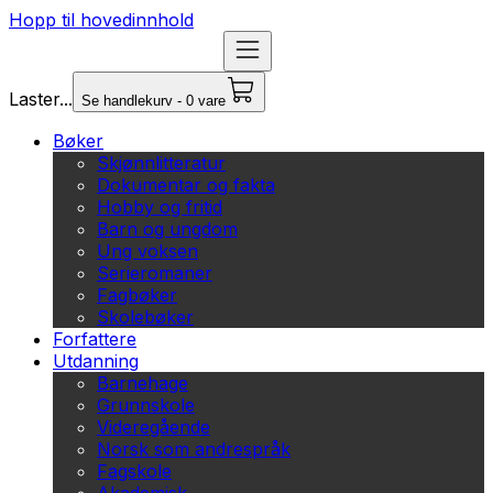
Hopp til hovedinnhold
Laster...
Se handlekurv - 0 vare
Bøker
Skjønnlitteratur
Dokumentar og fakta
Hobby og fritid
Barn og ungdom
Ung voksen
Serieromaner
Fagbøker
Skolebøker
Forfattere
Utdanning
Barnehage
Grunnskole
Videregående
Norsk som andrespråk
Fagskole