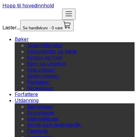
Hopp til hovedinnhold
Laster...
Se handlekurv - 0 vare
Bøker
Skjønnlitteratur
Dokumentar og fakta
Hobby og fritid
Barn og ungdom
Ung voksen
Serieromaner
Fagbøker
Skolebøker
Forfattere
Utdanning
Barnehage
Grunnskole
Videregående
Norsk som andrespråk
Fagskole