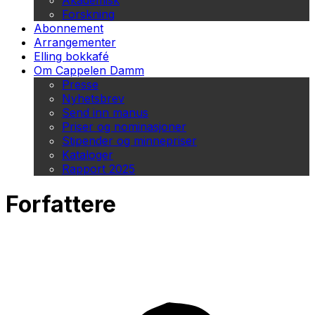
Akademisk
Forskning
Abonnement
Arrangementer
Elling bokkafé
Om Cappelen Damm
Presse
Nyhetsbrev
Send inn manus
Priser og nominasjoner
Stipender og minnepriser
Kataloger
Rapport 2025
Forfattere