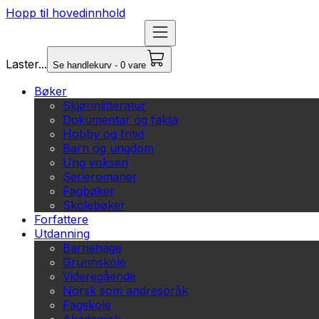
Hopp til hovedinnhold
Laster...
Se handlekurv - 0 vare
Bøker
Skjønnlitteratur
Dokumentar og fakta
Hobby og fritid
Barn og ungdom
Ung voksen
Serieromaner
Fagbøker
Skolebøker
Forfattere
Utdanning
Barnehage
Grunnskole
Videregående
Norsk som andrespråk
Fagskole