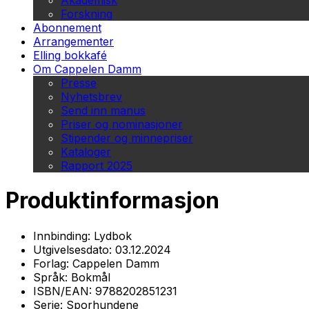
Akademisk
Forskning
Abonnement
Arrangementer
Elling bokkafé
Om Cappelen Damm
Presse
Nyhetsbrev
Send inn manus
Priser og nominasjoner
Stipender og minnepriser
Kataloger
Rapport 2025
Produktinformasjon
Innbinding:
Lydbok
Utgivelsesdato:
03.12.2024
Forlag:
Cappelen Damm
Språk:
Bokmål
ISBN/EAN:
9788202851231
Serie:
Sporhundene