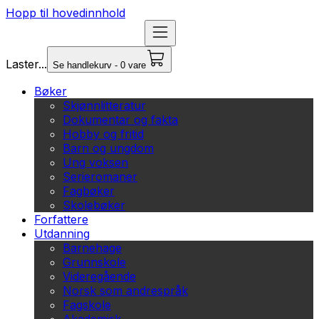
Hopp til hovedinnhold
Laster...
Se handlekurv - 0 vare
Bøker
Skjønnlitteratur
Dokumentar og fakta
Hobby og fritid
Barn og ungdom
Ung voksen
Serieromaner
Fagbøker
Skolebøker
Forfattere
Utdanning
Barnehage
Grunnskole
Videregående
Norsk som andrespråk
Fagskole