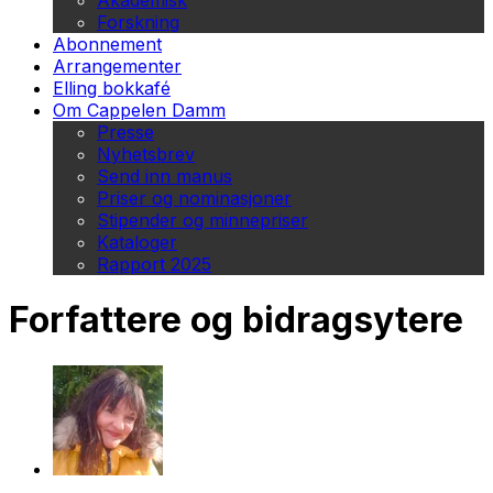
Akademisk
Forskning
Abonnement
Arrangementer
Elling bokkafé
Om Cappelen Damm
Presse
Nyhetsbrev
Send inn manus
Priser og nominasjoner
Stipender og minnepriser
Kataloger
Rapport 2025
Forfattere og bidragsytere