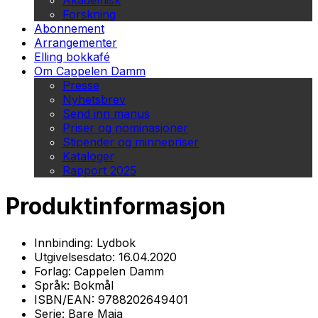
Akademisk
Forskning
Abonnement
Arrangementer
Elling bokkafé
Om Cappelen Damm
Presse
Nyhetsbrev
Send inn manus
Priser og nominasjoner
Stipender og minnepriser
Kataloger
Rapport 2025
Produktinformasjon
Innbinding:
Lydbok
Utgivelsesdato:
16.04.2020
Forlag:
Cappelen Damm
Språk:
Bokmål
ISBN/EAN:
9788202649401
Serie:
Bare Maja