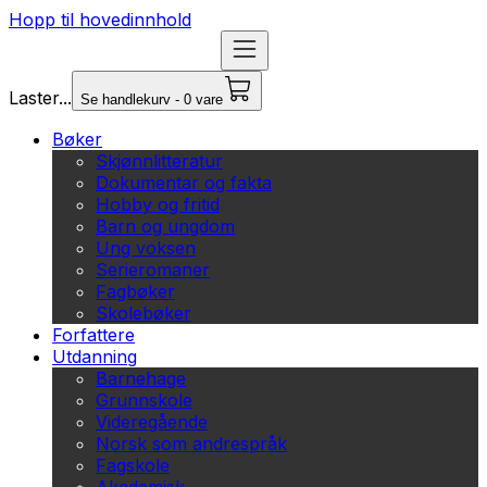
Hopp til hovedinnhold
Laster...
Se handlekurv - 0 vare
Bøker
Skjønnlitteratur
Dokumentar og fakta
Hobby og fritid
Barn og ungdom
Ung voksen
Serieromaner
Fagbøker
Skolebøker
Forfattere
Utdanning
Barnehage
Grunnskole
Videregående
Norsk som andrespråk
Fagskole