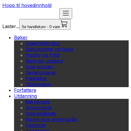
Hopp til hovedinnhold
Laster...
Se handlekurv - 0 vare
Bøker
Skjønnlitteratur
Dokumentar og fakta
Hobby og fritid
Barn og ungdom
Ung voksen
Serieromaner
Fagbøker
Skolebøker
Forfattere
Utdanning
Barnehage
Grunnskole
Videregående
Norsk som andrespråk
Fagskole