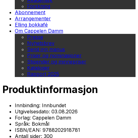
Akademisk
Forskning
Abonnement
Arrangementer
Elling bokkafé
Om Cappelen Damm
Presse
Nyhetsbrev
Send inn manus
Priser og nominasjoner
Stipender og minnepriser
Kataloger
Rapport 2025
Produktinformasjon
Innbinding:
Innbundet
Utgivelsesdato:
03.08.2026
Forlag:
Cappelen Damm
Språk:
Bokmål
ISBN/EAN:
9788202918781
Antall sider:
300