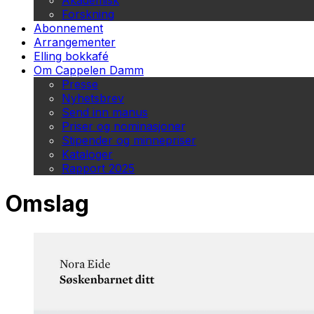
Akademisk
Forskning
Abonnement
Arrangementer
Elling bokkafé
Om Cappelen Damm
Presse
Nyhetsbrev
Send inn manus
Priser og nominasjoner
Stipender og minnepriser
Kataloger
Rapport 2025
Omslag