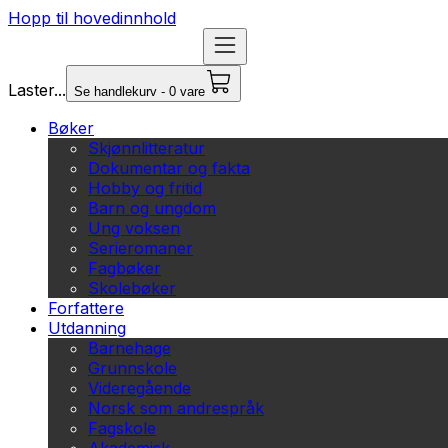
Hopp til hovedinnhold
Laster...
Se handlekurv - 0 vare
Bøker
Skjønnlitteratur
Dokumentar og fakta
Hobby og fritid
Barn og ungdom
Ung voksen
Serieromaner
Fagbøker
Skolebøker
Forfattere
Utdanning
Barnehage
Grunnskole
Videregående
Norsk som andrespråk
Fagskole