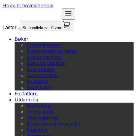
Hopp til hovedinnhold
Laster...
Se handlekurv - 0 vare
Bøker
Skjønnlitteratur
Dokumentar og fakta
Hobby og fritid
Barn og ungdom
Ung voksen
Serieromaner
Fagbøker
Skolebøker
Forfattere
Utdanning
Barnehage
Grunnskole
Videregående
Norsk som andrespråk
Fagskole