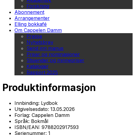
Akademisk
Forskning
Abonnement
Arrangementer
Elling bokkafé
Om Cappelen Damm
Presse
Nyhetsbrev
Send inn manus
Priser og nominasjoner
Stipender og minnepriser
Kataloger
Rapport 2025
Produktinformasjon
Innbinding:
Lydbok
Utgivelsesdato:
13.05.2026
Forlag:
Cappelen Damm
Språk:
Bokmål
ISBN/EAN:
9788202917593
Serienummer:
1