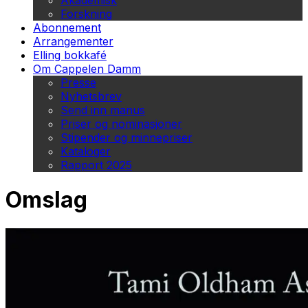
Akademisk
Forskning
Abonnement
Arrangementer
Elling bokkafé
Om Cappelen Damm
Presse
Nyhetsbrev
Send inn manus
Priser og nominasjoner
Stipender og minnepriser
Kataloger
Rapport 2025
Omslag