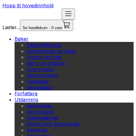
Hopp til hovedinnhold
Laster...
Se handlekurv - 0 vare
Bøker
Skjønnlitteratur
Dokumentar og fakta
Hobby og fritid
Barn og ungdom
Ung voksen
Serieromaner
Fagbøker
Skolebøker
Forfattere
Utdanning
Barnehage
Grunnskole
Videregående
Norsk som andrespråk
Fagskole