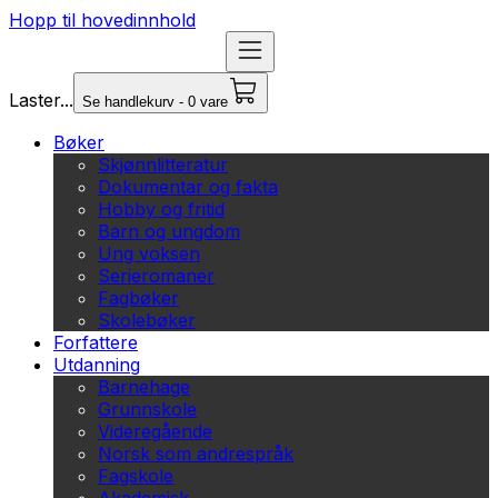
Hopp til hovedinnhold
Laster...
Se handlekurv - 0 vare
Bøker
Skjønnlitteratur
Dokumentar og fakta
Hobby og fritid
Barn og ungdom
Ung voksen
Serieromaner
Fagbøker
Skolebøker
Forfattere
Utdanning
Barnehage
Grunnskole
Videregående
Norsk som andrespråk
Fagskole