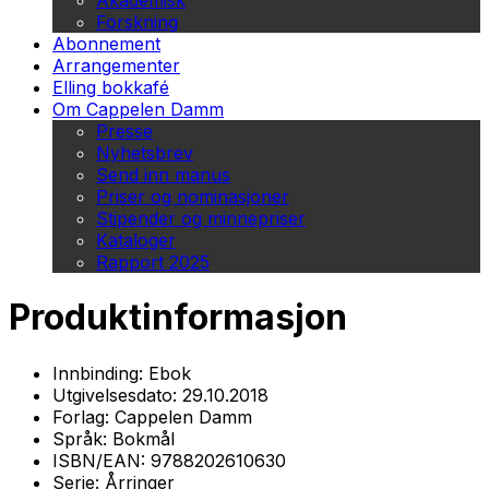
Akademisk
Forskning
Abonnement
Arrangementer
Elling bokkafé
Om Cappelen Damm
Presse
Nyhetsbrev
Send inn manus
Priser og nominasjoner
Stipender og minnepriser
Kataloger
Rapport 2025
Produktinformasjon
Innbinding:
Ebok
Utgivelsesdato:
29.10.2018
Forlag:
Cappelen Damm
Språk:
Bokmål
ISBN/EAN:
9788202610630
Serie:
Årringer