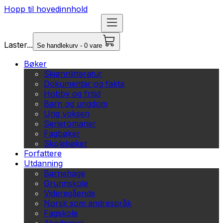
Hopp til hovedinnhold
Laster...
Se handlekurv - 0 vare
Bøker
Skjønnlitteratur
Dokumentar og fakta
Hobby og fritid
Barn og ungdom
Ung voksen
Serieromaner
Fagbøker
Skolebøker
Forfattere
Utdanning
Barnehage
Grunnskole
Videregående
Norsk som andrespråk
Fagskole