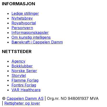
INFORMASJON
Ledige stillinger
Nyhetsbrev
Royaltyportal
Personvern
Informasjonskapsler
Om kunstig intelligens
Bærekraft i Cappelen Damm
NETTSTEDER
Agency
Bokklubber
Norske Serier
Storytel
Flamme Forlag
Fontini Forlag
VAR Healthcare
©
Cappelen Damm AS
| Org.nr. NO 948061937 MVA
|
Rettigheter og lover