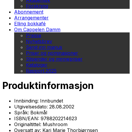
Akademisk
Forskning
Abonnement
Arrangementer
Elling bokkafé
Om Cappelen Damm
Presse
Nyhetsbrev
Send inn manus
Priser og nominasjoner
Stipender og minnepriser
Kataloger
Rapport 2025
Produktinformasjon
Innbinding:
Innbundet
Utgivelsesdato:
28.08.2002
Språk:
Bokmål
ISBN/EAN:
9788202214623
Originaltittel:
Mushroom
Oversatt av:
Kari Marie Thorbjørnsen