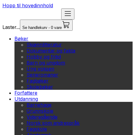
Hopp til hovedinnhold
Laster...
Se handlekurv - 0 vare
Bøker
Skjønnlitteratur
Dokumentar og fakta
Hobby og fritid
Barn og ungdom
Ung voksen
Serieromaner
Fagbøker
Skolebøker
Forfattere
Utdanning
Barnehage
Grunnskole
Videregående
Norsk som andrespråk
Fagskole