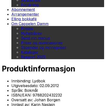
Akademisk
Forskning
Abonnement
Arrangementer
Elling bokkafé
Om Cappelen Damm
Presse
Nyhetsbrev
Send inn manus
Priser og nominasjoner
Stipender og minnepriser
Kataloger
Rapport 2025
Produktinformasjon
Innbinding:
Lydbok
Utgivelsesdato:
02.09.2012
Språk:
Bokmål
ISBN/EAN:
9788202432232
Oversatt av:
Johan Borgen
Innlest av:
Karin Neslein