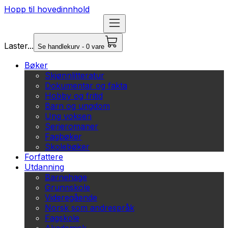
Hopp til hovedinnhold
Laster...
Se handlekurv - 0 vare
Bøker
Skjønnlitteratur
Dokumentar og fakta
Hobby og fritid
Barn og ungdom
Ung voksen
Serieromaner
Fagbøker
Skolebøker
Forfattere
Utdanning
Barnehage
Grunnskole
Videregående
Norsk som andrespråk
Fagskole