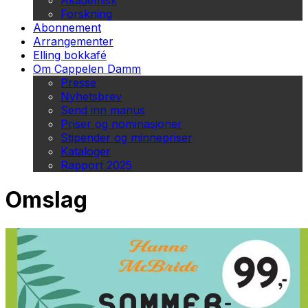
Akademisk
Forskning
Abonnement
Arrangementer
Elling bokkafé
Om Cappelen Damm
Presse
Nyhetsbrev
Send inn manus
Priser og nominasjoner
Stipender og minnepriser
Kataloger
Rapport 2025
Omslag