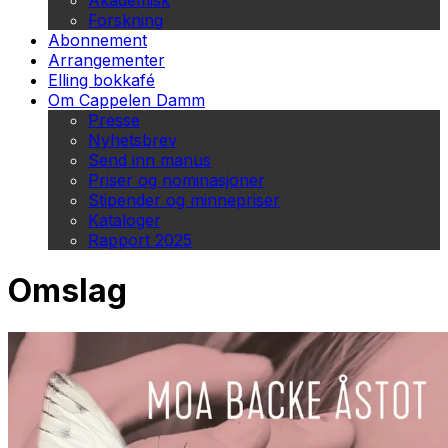
Akademisk
Forskning
Abonnement
Arrangementer
Elling bokkafé
Om Cappelen Damm
Presse
Nyhetsbrev
Send inn manus
Priser og nominasjoner
Stipender og minnepriser
Kataloger
Rapport 2025
Omslag