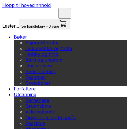
Hopp til hovedinnhold
Laster...
Se handlekurv - 0 vare
Bøker
Skjønnlitteratur
Dokumentar og fakta
Hobby og fritid
Barn og ungdom
Ung voksen
Serieromaner
Fagbøker
Skolebøker
Forfattere
Utdanning
Barnehage
Grunnskole
Videregående
Norsk som andrespråk
Fagskole