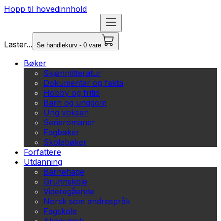
Hopp til hovedinnhold
Laster...
Se handlekurv - 0 vare
Bøker
Skjønnlitteratur
Dokumentar og fakta
Hobby og fritid
Barn og ungdom
Ung voksen
Serieromaner
Fagbøker
Skolebøker
Forfattere
Utdanning
Barnehage
Grunnskole
Videregående
Norsk som andrespråk
Fagskole