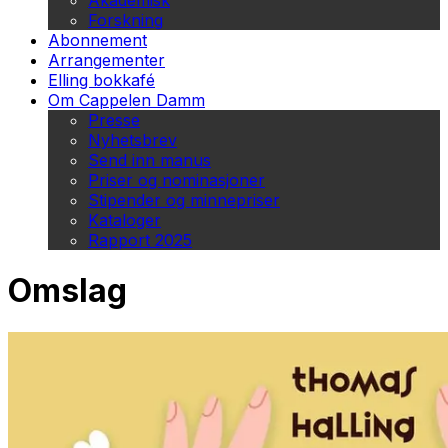
Akademisk
Forskning
Abonnement
Arrangementer
Elling bokkafé
Om Cappelen Damm
Presse
Nyhetsbrev
Send inn manus
Priser og nominasjoner
Stipender og minnepriser
Kataloger
Rapport 2025
Omslag