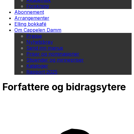
Akademisk
Forskning
Abonnement
Arrangementer
Elling bokkafé
Om Cappelen Damm
Presse
Nyhetsbrev
Send inn manus
Priser og nominasjoner
Stipender og minnepriser
Kataloger
Rapport 2025
Forfattere og bidragsytere