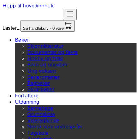
Hopp til hovedinnhold
Laster...
Se handlekurv - 0 vare
Bøker
Skjønnlitteratur
Dokumentar og fakta
Hobby og fritid
Barn og ungdom
Ung voksen
Serieromaner
Fagbøker
Skolebøker
Forfattere
Utdanning
Barnehage
Grunnskole
Videregående
Norsk som andrespråk
Fagskole