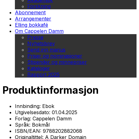
Akademisk
Forskning
Abonnement
Arrangementer
Elling bokkafé
Om Cappelen Damm
Presse
Nyhetsbrev
Send inn manus
Priser og nominasjoner
Stipender og minnepriser
Kataloger
Rapport 2025
Produktinformasjon
Innbinding:
Ebok
Utgivelsesdato:
01.04.2025
Forlag:
Cappelen Damm
Språk:
Bokmål
ISBN/EAN:
9788202882068
Originaltittel:
A Darker Domain