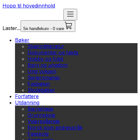
Hopp til hovedinnhold
Laster...
Se handlekurv - 0 vare
Bøker
Skjønnlitteratur
Dokumentar og fakta
Hobby og fritid
Barn og ungdom
Ung voksen
Serieromaner
Fagbøker
Skolebøker
Forfattere
Utdanning
Barnehage
Grunnskole
Videregående
Norsk som andrespråk
Fagskole