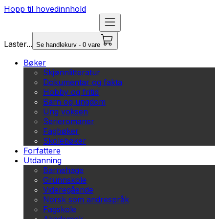
Hopp til hovedinnhold
Laster...
Se handlekurv - 0 vare
Bøker
Skjønnlitteratur
Dokumentar og fakta
Hobby og fritid
Barn og ungdom
Ung voksen
Serieromaner
Fagbøker
Skolebøker
Forfattere
Utdanning
Barnehage
Grunnskole
Videregående
Norsk som andrespråk
Fagskole