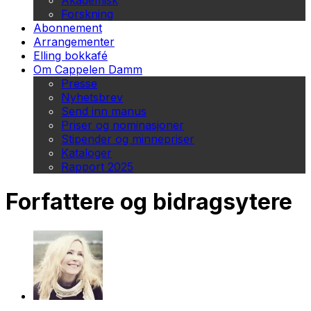
Akademisk
Forskning
Abonnement
Arrangementer
Elling bokkafé
Om Cappelen Damm
Presse
Nyhetsbrev
Send inn manus
Priser og nominasjoner
Stipender og minnepriser
Kataloger
Rapport 2025
Forfattere og bidragsytere