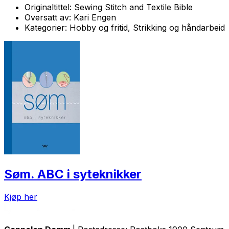
Originaltittel:
Sewing Stitch and Textile Bible
Oversatt av:
Kari Engen
Kategorier:
Hobby og fritid, Strikking og håndarbeid
Søm. ABC i syteknikker
Kjøp her