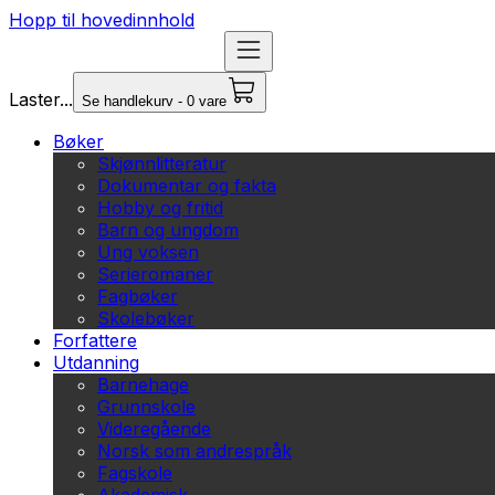
Hopp til hovedinnhold
Laster...
Se handlekurv - 0 vare
Bøker
Skjønnlitteratur
Dokumentar og fakta
Hobby og fritid
Barn og ungdom
Ung voksen
Serieromaner
Fagbøker
Skolebøker
Forfattere
Utdanning
Barnehage
Grunnskole
Videregående
Norsk som andrespråk
Fagskole