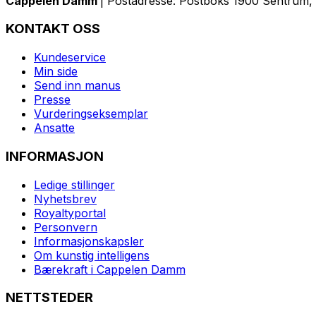
Cappelen Damm
| Postadresse: Postboks 1900 Sentrum, 
KONTAKT OSS
Kundeservice
Min side
Send inn manus
Presse
Vurderingseksemplar
Ansatte
INFORMASJON
Ledige stillinger
Nyhetsbrev
Royaltyportal
Personvern
Informasjonskapsler
Om kunstig intelligens
Bærekraft i Cappelen Damm
NETTSTEDER