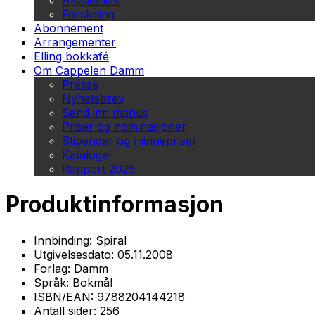
Akademisk
Forskning
Abonnement
Arrangementer
Elling bokkafé
Om Cappelen Damm
Presse
Nyhetsbrev
Send inn manus
Priser og nominasjoner
Stipender og minnepriser
Kataloger
Rapport 2025
Produktinformasjon
Innbinding:
Spiral
Utgivelsesdato:
05.11.2008
Forlag:
Damm
Språk:
Bokmål
ISBN/EAN:
9788204144218
Antall sider:
256