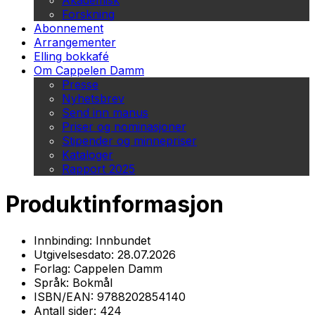
Akademisk
Forskning
Abonnement
Arrangementer
Elling bokkafé
Om Cappelen Damm
Presse
Nyhetsbrev
Send inn manus
Priser og nominasjoner
Stipender og minnepriser
Kataloger
Rapport 2025
Produktinformasjon
Innbinding:
Innbundet
Utgivelsesdato:
28.07.2026
Forlag:
Cappelen Damm
Språk:
Bokmål
ISBN/EAN:
9788202854140
Antall sider:
424