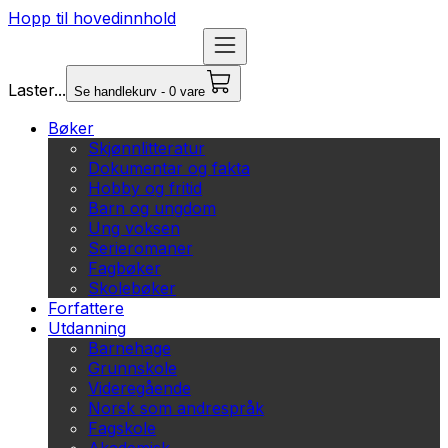
Hopp til hovedinnhold
Laster...
Se handlekurv - 0 vare
Bøker
Skjønnlitteratur
Dokumentar og fakta
Hobby og fritid
Barn og ungdom
Ung voksen
Serieromaner
Fagbøker
Skolebøker
Forfattere
Utdanning
Barnehage
Grunnskole
Videregående
Norsk som andrespråk
Fagskole