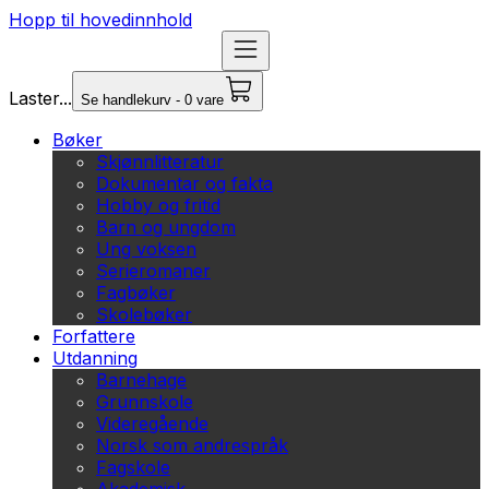
Hopp til hovedinnhold
Laster...
Se handlekurv - 0 vare
Bøker
Skjønnlitteratur
Dokumentar og fakta
Hobby og fritid
Barn og ungdom
Ung voksen
Serieromaner
Fagbøker
Skolebøker
Forfattere
Utdanning
Barnehage
Grunnskole
Videregående
Norsk som andrespråk
Fagskole