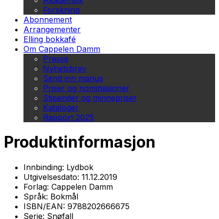
Akademisk
Forskning
Abonnement
Arrangementer
Elling bokkafé
Om Cappelen Damm
Presse
Nyhetsbrev
Send inn manus
Priser og nominasjoner
Stipender og minnepriser
Kataloger
Rapport 2025
Produktinformasjon
Innbinding:
Lydbok
Utgivelsesdato:
11.12.2019
Forlag:
Cappelen Damm
Språk:
Bokmål
ISBN/EAN:
9788202666675
Serie:
Snøfall