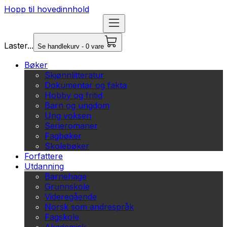
Hopp til hovedinnhold
Laster...
Se handlekurv - 0 vare
Bøker
Skjønnlitteratur
Dokumentar og fakta
Hobby og fritid
Barn og ungdom
Ung voksen
Serieromaner
Fagbøker
Skolebøker
Forfattere
Utdanning
Barnehage
Grunnskole
Videregående
Norsk som andrespråk
Fagskole