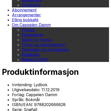
Akademisk
Forskning
Abonnement
Arrangementer
Elling bokkafé
Om Cappelen Damm
Presse
Nyhetsbrev
Send inn manus
Priser og nominasjoner
Stipender og minnepriser
Kataloger
Rapport 2025
Produktinformasjon
Innbinding:
Lydbok
Utgivelsesdato:
11.12.2019
Forlag:
Cappelen Damm
Språk:
Bokmål
ISBN/EAN:
9788202666828
Serie:
Snøfall