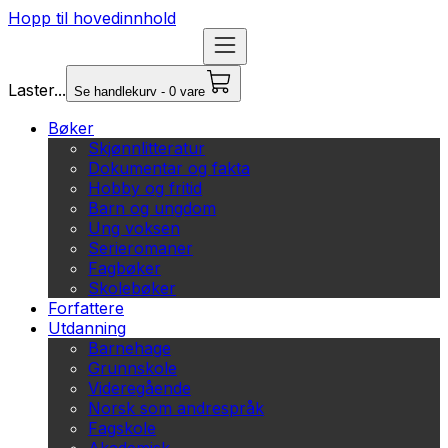
Hopp til hovedinnhold
Laster...
Se handlekurv - 0 vare
Bøker
Skjønnlitteratur
Dokumentar og fakta
Hobby og fritid
Barn og ungdom
Ung voksen
Serieromaner
Fagbøker
Skolebøker
Forfattere
Utdanning
Barnehage
Grunnskole
Videregående
Norsk som andrespråk
Fagskole