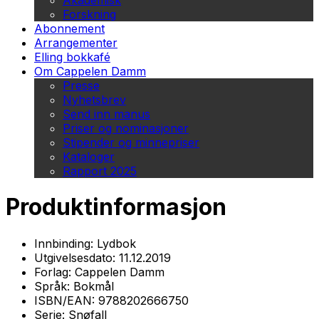
Akademisk
Forskning
Abonnement
Arrangementer
Elling bokkafé
Om Cappelen Damm
Presse
Nyhetsbrev
Send inn manus
Priser og nominasjoner
Stipender og minnepriser
Kataloger
Rapport 2025
Produktinformasjon
Innbinding:
Lydbok
Utgivelsesdato:
11.12.2019
Forlag:
Cappelen Damm
Språk:
Bokmål
ISBN/EAN:
9788202666750
Serie:
Snøfall