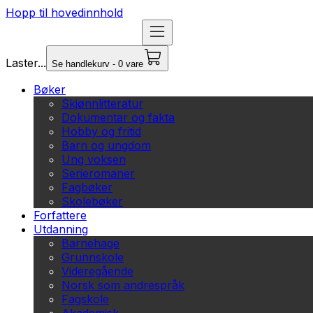
Hopp til hovedinnhold
Laster...
Se handlekurv - 0 vare
Bøker
Skjønnlitteratur
Dokumentar og fakta
Hobby og fritid
Barn og ungdom
Ung voksen
Serieromaner
Fagbøker
Skolebøker
Forfattere
Utdanning
Barnehage
Grunnskole
Videregående
Norsk som andrespråk
Fagskole