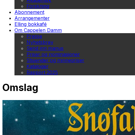
Akademisk
Forskning
Abonnement
Arrangementer
Elling bokkafé
Om Cappelen Damm
Presse
Nyhetsbrev
Send inn manus
Priser og nominasjoner
Stipender og minnepriser
Kataloger
Rapport 2025
Omslag