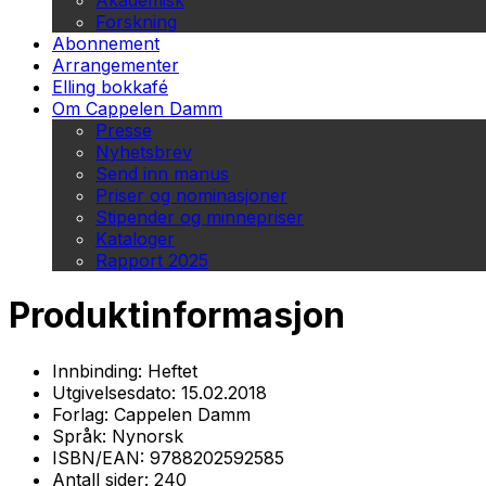
Akademisk
Forskning
Abonnement
Arrangementer
Elling bokkafé
Om Cappelen Damm
Presse
Nyhetsbrev
Send inn manus
Priser og nominasjoner
Stipender og minnepriser
Kataloger
Rapport 2025
Produktinformasjon
Innbinding:
Heftet
Utgivelsesdato:
15.02.2018
Forlag:
Cappelen Damm
Språk:
Nynorsk
ISBN/EAN:
9788202592585
Antall sider:
240