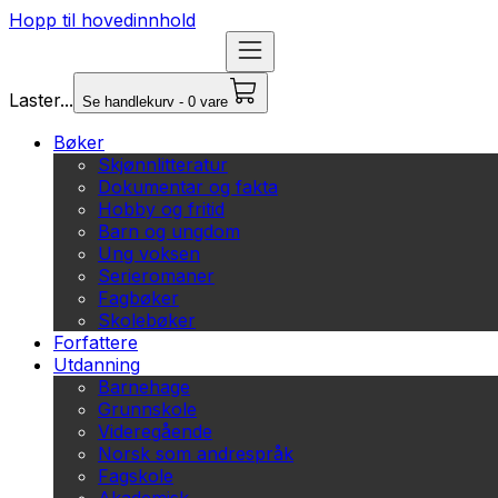
Hopp til hovedinnhold
Laster...
Se handlekurv - 0 vare
Bøker
Skjønnlitteratur
Dokumentar og fakta
Hobby og fritid
Barn og ungdom
Ung voksen
Serieromaner
Fagbøker
Skolebøker
Forfattere
Utdanning
Barnehage
Grunnskole
Videregående
Norsk som andrespråk
Fagskole