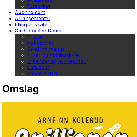
Akademisk
Forskning
Abonnement
Arrangementer
Elling bokkafé
Om Cappelen Damm
Presse
Nyhetsbrev
Send inn manus
Priser og nominasjoner
Stipender og minnepriser
Kataloger
Rapport 2025
Omslag