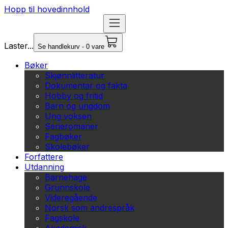
Hopp til hovedinnhold
Laster...
Se handlekurv - 0 vare
Bøker
Skjønnlitteratur
Dokumentar og fakta
Hobby og fritid
Barn og ungdom
Ung voksen
Serieromaner
Fagbøker
Skolebøker
Forfattere
Utdanning
Barnehage
Grunnskole
Videregående
Norsk som andrespråk
Fagskole