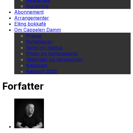
Akademisk
Forskning
Abonnement
Arrangementer
Elling bokkafé
Om Cappelen Damm
Presse
Nyhetsbrev
Send inn manus
Priser og nominasjoner
Stipender og minnepriser
Kataloger
Rapport 2025
Forfatter