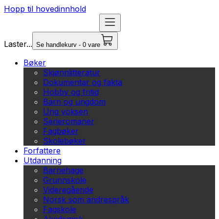
Hopp til hovedinnhold
Laster...
Se handlekurv - 0 vare
Bøker
Skjønnlitteratur
Dokumentar og fakta
Hobby og fritid
Barn og ungdom
Ung voksen
Serieromaner
Fagbøker
Skolebøker
Forfattere
Utdanning
Barnehage
Grunnskole
Videregående
Norsk som andrespråk
Fagskole