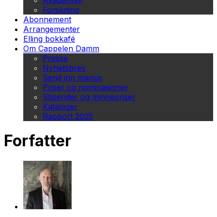
Akademisk
Forskning
Abonnement
Arrangementer
Elling bokkafé
Om Cappelen Damm
Presse
Nyhetsbrev
Send inn manus
Priser og nominasjoner
Stipender og minnepriser
Kataloger
Rapport 2025
Forfatter