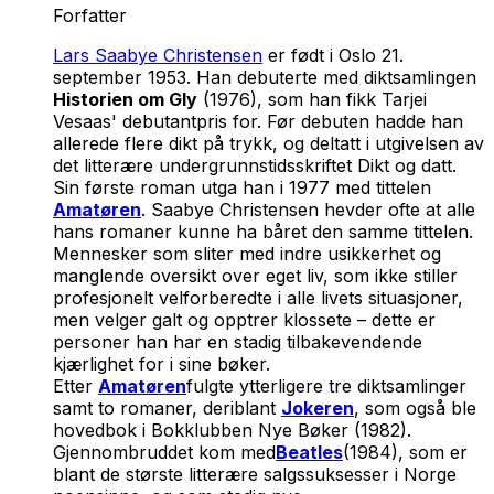
Forfatter
Lars Saabye Christensen
er født i Oslo 21.
september 1953. Han debuterte med diktsamlingen
Historien om Gly
(1976), som han fikk Tarjei
Vesaas' debutantpris for. Før debuten hadde han
allerede flere dikt på trykk, og deltatt i utgivelsen av
det litterære undergrunnstidsskriftet Dikt og datt.
Sin første roman utga han i 1977 med tittelen
Amatøren
. Saabye Christensen hevder ofte at alle
hans romaner kunne ha båret den samme tittelen.
Mennesker som sliter med indre usikkerhet og
manglende oversikt over eget liv, som ikke stiller
profesjonelt velforberedte i alle livets situasjoner,
men velger galt og opptrer klossete – dette er
personer han har en stadig tilbakevendende
kjærlighet for i sine bøker.
Etter
Amatøren
fulgte ytterligere tre diktsamlinger
samt to romaner, deriblant
Jokeren
, som også ble
hovedbok i Bokklubben Nye Bøker (1982).
Gjennombruddet kom med
Beatles
(1984), som er
blant de største litterære salgssuksesser i Norge