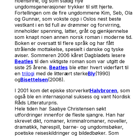
noensinne, og som stadig nye
ungdomsgenerasjoner trykker til sitt hjerte.
Fortellingen om de fire ungdommene Kim, Seb, Ola
og Gunnar, som vokste opp i Oslos nest beste
vestkant i en tid full av drømmer og forvirring,
inneholder spenning, latter, gråt og gjenkjennelse
som knapt noen annen norsk roman i moderne tid.
Boken er oversatt til flere språk og har fått
strålende mottakelse, spesielt i danske og tyske
aviser. Sommeren 2006 kåret Dagbladets lesere
Beatles
til den viktigste roman som var utgitt de
siste 25 årene.
Beatles
ble etter hvert viderført til
en
trilogi
med de litterært sterke
Bly
(1990)
og
Bisettelsen
(2008).
I 2001 kom det episke storverket
Halvbroren
, som
også ble en internasjonal suksess og vant Nordisk
Råds Litteraturpris.
Hele tiden har Saabye Christensen søkt
utfordringer innenfor de fleste sjangre. Han har
skrevet dikt, romaner, kriminalromaner, noveller,
dramatikk, hørespill, barne- og ungdomsbøker,
poetiske reiseskildringer og bildedbøker. Som