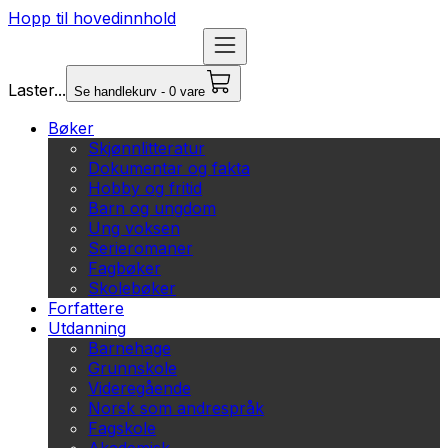
Hopp til hovedinnhold
Laster...
Se handlekurv - 0 vare
Bøker
Skjønnlitteratur
Dokumentar og fakta
Hobby og fritid
Barn og ungdom
Ung voksen
Serieromaner
Fagbøker
Skolebøker
Forfattere
Utdanning
Barnehage
Grunnskole
Videregående
Norsk som andrespråk
Fagskole