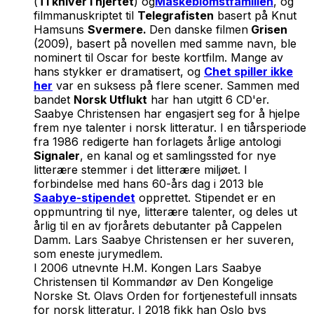
(
Ti kniver i hjertet
) og
Maskeblomstfamilien
, og
filmmanuskriptet til
Telegrafisten
basert på Knut
Hamsuns
Svermere.
Den danske filmen
Grisen
(2009), basert på novellen med samme navn, ble
nominert til Oscar for beste kortfilm. Mange av
hans stykker er dramatisert, og
Chet spiller ikke
her
var en suksess på flere scener. Sammen med
bandet
Norsk Utflukt
har han utgitt 6 CD'er.
Saabye Christensen har engasjert seg for å hjelpe
frem nye talenter i norsk litteratur. I en tiårsperiode
fra 1986 redigerte han forlagets årlige antologi
Signaler
, en kanal og et samlingssted for nye
litterære stemmer i det litterære miljøet. I
forbindelse med hans 60-års dag i 2013 ble
Saabye-stipendet
opprettet. Stipendet er en
oppmuntring til nye, litterære talenter, og deles ut
årlig til en av fjorårets debutanter på Cappelen
Damm. Lars Saabye Christensen er her suveren,
som eneste jurymedlem.
I 2006 utnevnte H.M. Kongen Lars Saabye
Christensen til Kommandør av Den Kongelige
Norske St. Olavs Orden for fortjenestefull innsats
for norsk litteratur. I 2018 fikk han Oslo bys