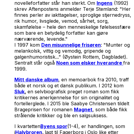
novelleforfatter står han sterkt. Om
Ingens
(1992)
skrev Aftenpostens anmelder Terje Stemland: "Her
finnes perler av iakttagelser, sproglige stjernedryss,
rik humor, livsglede, vemod, sårhet, sorg,
skamfølelse – hele den menneskelige følelsessfære
som bare en betydelig forfatter kan gjøre
nærværende, levende."
I 1997 kom
Den misunnelige frisøren
: "Munter og
melankolsk, vittig og vemodig, gripende og
galgenhumoristisk..." (Øystein Rottem, Dagbladet).
Sentralt står også
Noen som elsker hverandre
fra
1999.
Mitt danske album
, en memoarbok fra 2010, traff
både et norsk og et dansk publikum. I 2012 kom
Sluk
,
en selvbiografisk preget roman som fikk
kritikernes anerkjennelse for sin originalitet og
fortellerglede. I 2015 ble Saabye Christensen tildelt
Brageprisen for romanen
Magnet
, som både fikk
strålende kritikker og ble en salgsuksess.
I kvartetten
Byens spor
(1-4), er handlingen, som
i
Halvbroren
,
lagt til Fagerborg i Oslo like etter