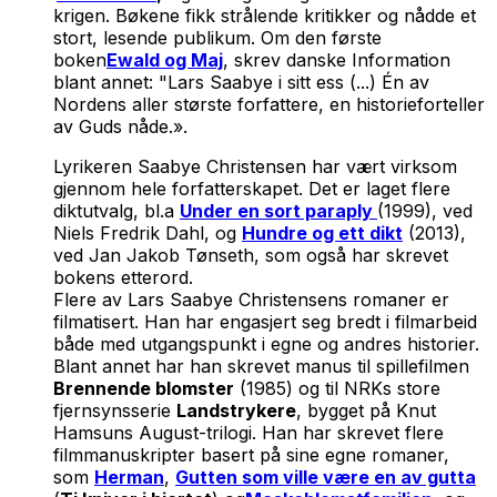
krigen. Bøkene fikk strålende kritikker og nådde et
stort, lesende publikum. Om den første
boken
Ewald og Maj
, skrev danske Information
blant annet: "Lars Saabye i sitt ess (...) Én av
Nordens aller største forfattere, en historieforteller
av Guds nåde.».
Lyrikeren Saabye Christensen har vært virksom
gjennom hele forfatterskapet. Det er laget flere
diktutvalg, bl.a
Under en sort paraply
(1999), ved
Niels Fredrik Dahl, og
Hundre og ett dikt
(2013),
ved Jan Jakob Tønseth, som også har skrevet
bokens etterord.
Flere av Lars Saabye Christensens romaner er
filmatisert. Han har engasjert seg bredt i filmarbeid
både med utgangspunkt i egne og andres historier.
Blant annet har han skrevet manus til spillefilmen
Brennende blomster
(1985) og til NRKs store
fjernsynsserie
Landstrykere
, bygget på Knut
Hamsuns August-trilogi. Han har skrevet flere
filmmanuskripter basert på sine egne romaner,
som
Herman
,
Gutten som ville være en av gutta